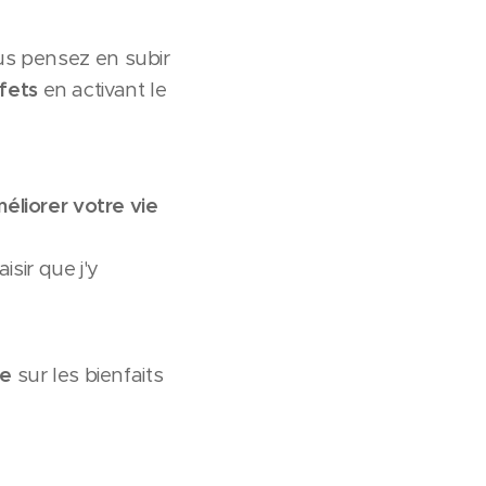
us pensez en subir
ffets
en activant le
éliorer votre vie
isir que j'y
le
sur les bienfaits