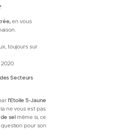
?
trée,
en vous
maison.
ux, toujours sur
i 2020
 des Secteurs
 par
l'Etoile 5-Jaune
cela ne vous est pas
 de sel
même si, ce
 question pour son