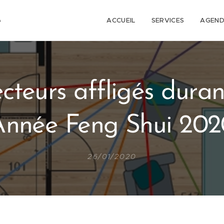
e
ACCUEIL
SERVICES
AGEND
cteurs affligés duran
Année Feng Shui 202
26/01/2020