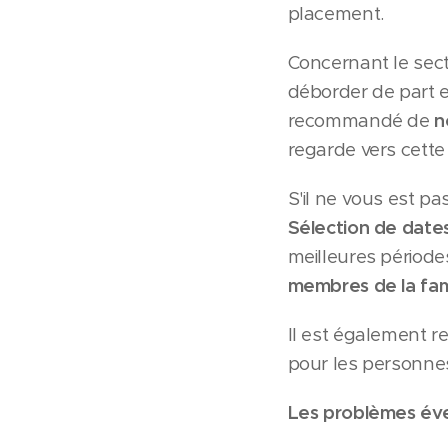
placement.
Concernant le sec
déborder de part et
recommandé de
n
regarde vers cette
S'il ne vous est pa
S
élection de date
meilleures périodes
membres de la fam
Il est également
pour les personn
Les problèmes éven