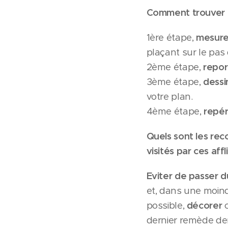
Comment trouver c
1ère étape,
mesur
plaçant sur le pas 
2ème étape,
repor
3ème étape,
dessi
votre plan.
4ème étape,
repé
Quels sont les rec
visités par ces
affl
Eviter de passer 
et, dans une moin
possible,
décorer
c
dernier remède de