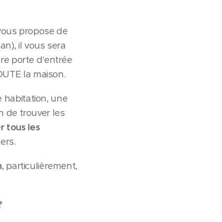
 vous propose de
n), il vous sera
otre porte d'entrée
TOUTE la maison.
e habitation, une
 de trouver les
r tous les
ers.
n
, particulièrement,
?