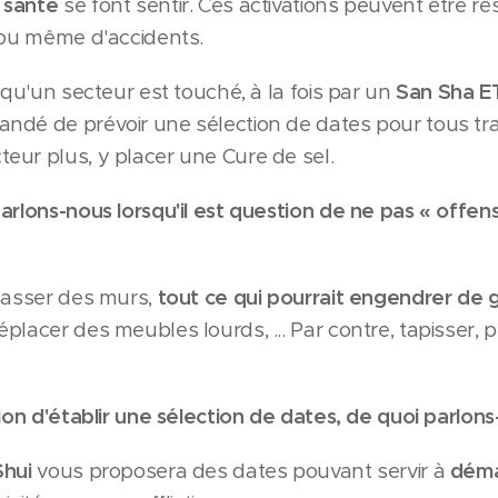
 santé
se font sentir. Ces activations peuvent être 
 ou même d'accidents.
squ'un secteur est touché, à la fois par un
San Sha E
ndé de prévoir une sélection de dates pour tous tr
ur plus, y placer une Cure de sel.
arlons-nous lorsqu'il est question de ne pas « offen
casser des murs,
tout ce qui pourrait engendrer de 
placer des meubles lourds, ... Par contre, tapisser, 
tion d'établir une sélection de dates, de quoi parlon
Shui
vous proposera des dates pouvant servir à
déma