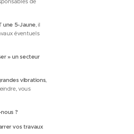
responsables de
T une 5-Jaune
, il
avaux éventuels
ser » un secteur
grandes vibrations
,
peindre, vous
s-nous
?
rrer vos travaux