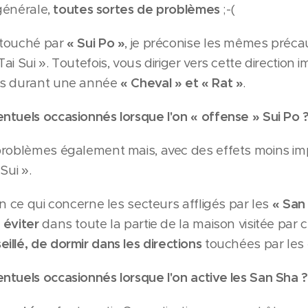
 générale,
toutes sortes de problèmes
;-(
 touché par
« Sui Po »
, je préconise les mêmes préca
i Sui ». Toutefois, vous diriger vers cette direction 
es durant une année
« Cheval » et « Rat »
.
tuels occasionnés lorsque l'on « offense » Sui Po
problèmes également mais, avec des effets moins i
Sui ».
n ce qui concerne les secteurs affligés par les
« San
 éviter
dans toute la partie de la maison visitée par c
eillé, de dormir
dans les directions
touchées par les 
tuels occasionnés lorsque l'on active les San Sha
?