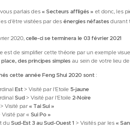
e vous parlais des
« Secteurs affligés »
et donc, les p
les d'être visitées par des
énergies néfastes
durant 
rier 2020,
celle-ci se terminera le 03 février 2021
le est de simplifier cette théorie par un exemple visu
place, des principes simples
au sein de votre lieu de 
hés cette année Feng Shui 2020 sont
:
rdinal
Est
> Visité par l'Etoile
5-jaune
rdinal
Sud
> Visité par l'Etoile
2-Noire
> Visité par
« Tai Sui »
 Visité par «
Sui Po »
nt du
Sud-Est 3 au Sud-Ouest 1
> Visités par les
« San