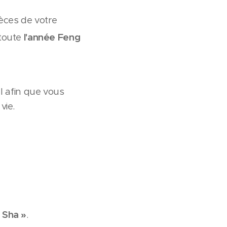
ièces de votre
toute
l'année Feng
el afin que vous
vie.
 Sha »
.