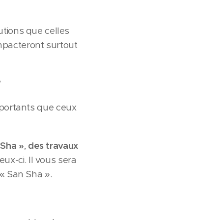
utions que celles
impacteront surtout
?
mportants que ceux
 Sha »
,
des travaux
eux-ci. Il vous sera
« San Sha ».