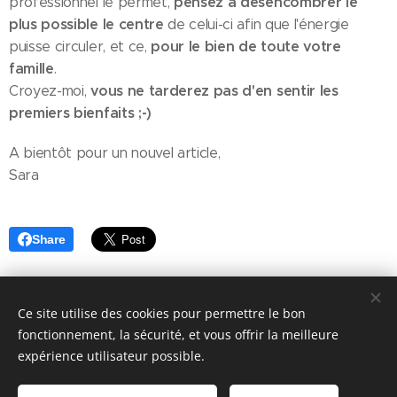
pensez à désencombrer le
professionnel le permet,
plus possible le centre
de celui-ci afin que l'énergie
pour le bien de toute votre
puisse circuler, et ce,
famille
.
vous ne tarderez pas d'en sentir les
Croyez-moi,
premiers bienfaits ;-)
A bientôt pour un nouvel article,
Sara
Share
Ce site utilise des cookies pour permettre le bon
fonctionnement, la sécurité, et vous offrir la meilleure
Copyright © 2018
Feng Shui Authentique
-
Sara Giunta
- 15, rue
expérience utilisateur possible.
de Huppaye à 1315 Glimes (Incourt) - Belgique -
sara@fengshui-
authentique.be
(+32/477 75 99 88)