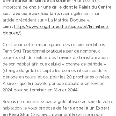
d'entreprise au sein de sa société
. Pour cela, il est
choisir une grille dont le Palais du Centre
important de
soit favorable
aux habitants
(voir également mon
article précédent sur « La Matrice Bloquée ».
Lien :
https://www.fengshui-authentique.be/l/la-matrice-
bloquee/).
C'est pour cette raison, qu'une des recommandations
Feng Shui Traditionnel pratiquée par de nombreux
experts est, de réaliser des travaux de transformation
de son habitat afin que celui-ci « change de période »
(change de grille) et capte les bonnes influences de la
période en cours, et ce, pour les 20 prochaines années.
A savoir que la nouvelle période débutera en février
2024 pour se terminer en février 2044
Si vous ne connaissez pas la grille utilisée au sein de votre
faire appel à un Expert
habitation, je vous propose de
en Feng Shui
. C'est avec plaisir qu'il la calculera pour