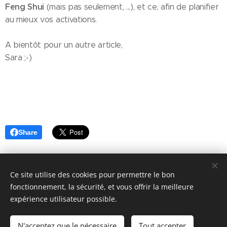
Feng Shui
(mais pas seulement, ...), et ce, afin de planifier
au mieux vos activations.
A bientôt pour un autre article,
Sara ;-)
Share
Ce site utilise des cookies pour permettre le bon
fonctionnement, la sécurité, et vous offrir la meilleure
Copyright © 2018
Feng Shui Authentique
-
Sara Giunta
- 15, rue
expérience utilisateur possible.
de Huppaye à 1315 Glimes (Incourt) - Belgique -
sara@fengshui-
authentique.be
(+32/477 75 99 88)
N'acceptez que le nécessaire
Tout accepter